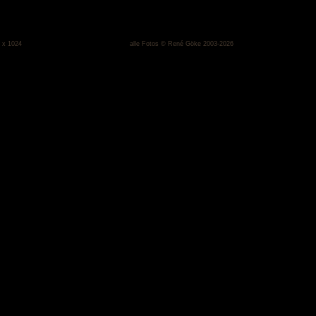
 x 1024
alle Fotos © René Göke 2003-2026