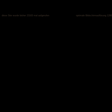
diese Site wurde bisher 23163 mal aufgerufen
optimale Bildschirmauflösung 1280