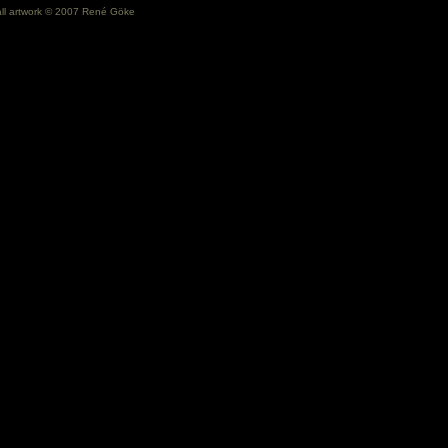
all artwork © 2007 René Göke