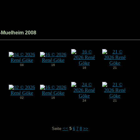
-Muelheim 2008
04
16
16
21
02
16
24
21
<<
Seite
5
6
7
8
>>