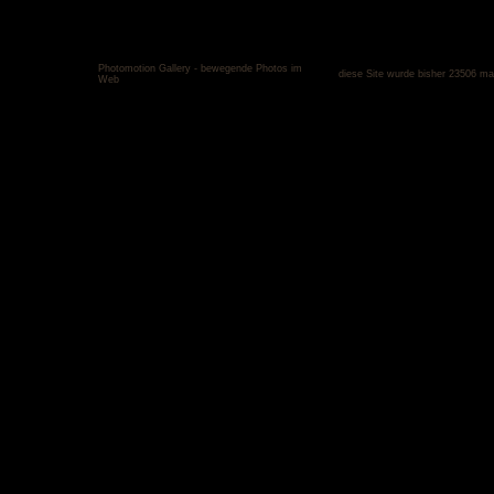
Photomotion Gallery - bewegende Photos im
diese Site wurde bisher 23506 ma
Web