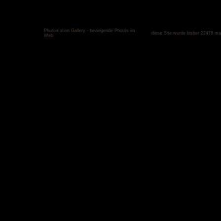
Photomotion Gallery - bewegende Photos im
diese Site wurde bisher 22478 ma
Web