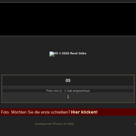
05
Foto von () - 1 mal angeschaut
1
 Foto. Möchten Sie die erste schreiben?
bewegende Photos im Web