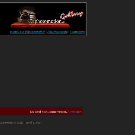
zurück zur Photoauswahl
|
Albumauswahl
|
Hauptseite
Sie sind nicht angemeldet.
Anmelden
all artwork © 2007 René Göke