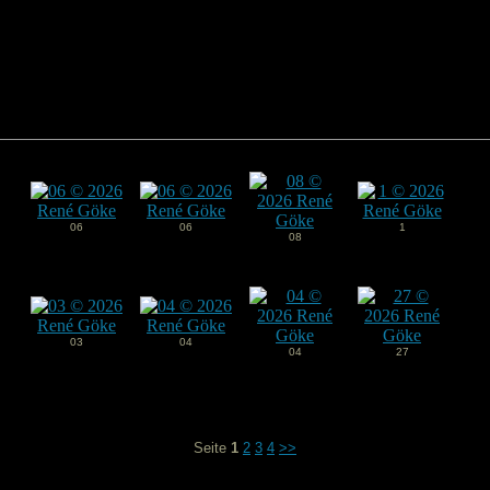
06
06
1
08
03
04
04
27
Seite
1
2
3
4
>>