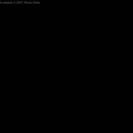
all artwork © 2007 René Göke