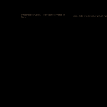
Photomotion Gallery - bewegende Photos im
diese Site wurde bisher 23164 ma
Web